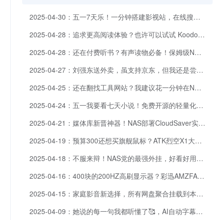
2025-04-30：五一7天乐！一分钟搭建影视站，在线搜在线看。
2025-04-28：追求更高阅读体验？也许可以试试 Koodo Reader
2025-04-28：还在付费听书？有声读物必备！保姆级NAS部署Audiobookshelf教程
2025-04-27：刘强东送外卖，虽支持京东，但我还是尝试自己做菜。HowToCook自部署体验
2025-04-25：还在翻找工具网站？我建议花一分钟在NAS部署，彻底摆脱浏览器收藏夹！
2025-04-24：五一我要看七天小说！免费开源的轻量化书库talebook搭建流程。
2025-04-21：媒体库新晋神器！NAS部署CloudSaver实现一键网盘搜索与转存
2025-04-19：预算300还想买旗舰鼠标？ATK烈空X1大师版可能是最稳的选择
2025-04-18：不服来辩！NAS党的最强外挂，好看好用不花哨的服务器面板建议
2025-04-16：400块的200HZ高刷显示器？彩迅AMZFAST 25X1实乃高级卷王
2025-04-15：家庭影音新选择，所有网盘聚合挂载到本地，小白也能搞定Alist+CloudDrive2神操作
2025-04-09：她说的每一句我都听懂了🥰，AI自动字幕全流程工具：卡卡字幕助手