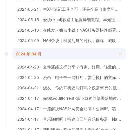
2024-05-21：牛X的笔记工具？不，还是个高自由度的个人知识库！
2024-05-15：爱快(ikuai)软路由配置详细教程。早知道，还得是爱快！
2024-05-13：在线发卡赚点小钱！NAS服务器快速部署自动售货系统！
2024-05-09：NAS杂谈｜群魔乱舞的时代，群晖、威联通、绿联、极空间、华硕，究竟谁才是梦中情机？
2024 年 04 月
2024-04-29：文件还能这样分享？有趣、好用、轻量的文件分享应用部署！
2024-04-25：漫画、电子书一网打尽，赏心悦目的文库保姆级搭建教程！
2024-04-21：烧友，你的耳机还能打吗？仅需89元的低烧耳机竹林鸟霜华Z2体验报告。
2024-04-17：保姆级qBittorrent qB下载神器部署落地教程，从此BT、PT下载无忧！
2024-04-17：一篇解决NAS外网安全访问！公网IP、端口转发、域名解析、反向代理、https全攻略!
2024-04-17：音乐随时听！搭建自己的音乐服务器：Navidrome
2024-04-17：随时随地远程访问设备！专为Web设计的SSH和Telnet服务