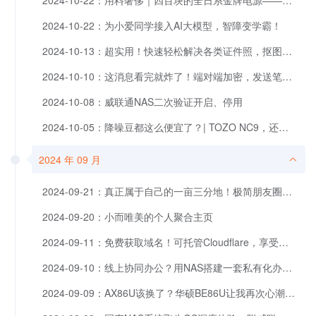
2024-10-22：用料奢侈｜四百块的全日系金牌电源——安奈美金竟蝠GM650拆解测试
2024-10-22：为小爱同学接入AI大模型，智障变学霸！
2024-10-13：超实用！快速轻松解决各类证件照，抠图、美颜全都有！
2024-10-10：这消息看完就炸了！端对端加密，发送笔记和文件小工具，私人且安全！
2024-10-08：威联通NAS二次验证开启、停用
2024-10-05：降噪豆都这么便宜了？| TOZO NC9，还你一个舒适安静世界
2024 年 09 月
2024-09-21：真正属于自己的一亩三分地！极简朋友圈？还是个小小博客！
2024-09-20：小而唯美的个人聚合主页
2024-09-11：免费获取域名！可托管Cloudflare，享受一切主域名功能待遇，看到别错过！
2024-09-10：线上协同办公？用NAS搭建一套私有化办公系统
2024-09-09：AX86U该换了？华硕BE86U让我再次心潮澎湃~