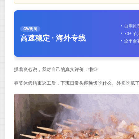
自用推
GW树洞
70+ 
高速稳定 · 海外专线
全平台
摸着良心说，我对自己的真实评价：懒🐶
春节休假结束返工后，下班日常头疼晚饭吃什么。外卖吃腻了