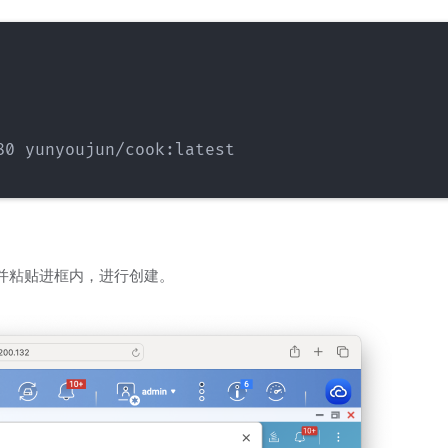
0 yunyoujun/cook:latest

修改后并粘贴进框内，进行创建。