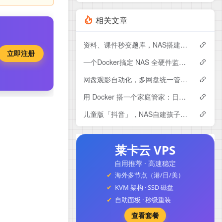
相关文章
资料、课件秒变题库，NAS搭建专属AI刷题系统Exameow
立即注册
一个Docker搞定 NAS 全硬件监控：CPU、硬盘、显卡专业监控大屏～
网盘观影自动化，多网盘统一管理！NAS部署LitePan，联动Emby打造私人影音库
用 Docker 搭一个家庭管家：日程、账单、任务全都能管，Yuvomi使用与搭建
儿童版「抖音」，NAS自建孩子专属的短视频平台，保驾护航。
莱卡云 VPS
自用推荐 · 高速稳定
海外多节点（港/日/美）
KVM 架构 · SSD 磁盘
自助面板 · 秒级重装
查看套餐