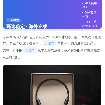
90天使用
时长
70+ 节点
分布
GW树洞
IEPL专线
高速稳定 · 海外专线
油管4K无压
力
全平台客
今年数码区产品可谓是百花齐放，各大厂家纷纷出招，耳机赛道也同
户端
样。而在耳机这个栏目中，
耳机今年的热度明显的高出一
开放式
不限制在
线设备
大截，其中的
技术也越发成熟，越来越多的用户也开始尝
骨传导
试选择他们。
立即注册