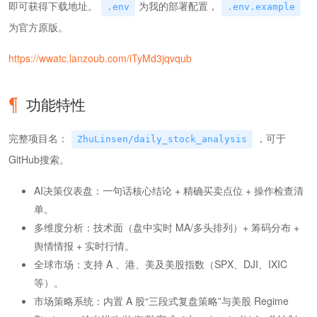
即可获得下载地址。
为我的部署配置，
.env
.env.example
为官方原版。
https://wwatc.lanzoub.com/iTyMd3jqvqub
功能特性
完整项目名：
，可于
ZhuLinsen/daily_stock_analysis
GitHub搜索。
AI决策仪表盘：一句话核心结论 + 精确买卖点位 + 操作检查清
单。
多维度分析：技术面（盘中实时 MA/多头排列）+ 筹码分布 +
舆情情报 + 实时行情。
全球市场：支持 A 、港、美及美股指数（SPX、DJI、IXIC
等）。
市场策略系统：内置 A 股“三段式复盘策略”与美股 Regime