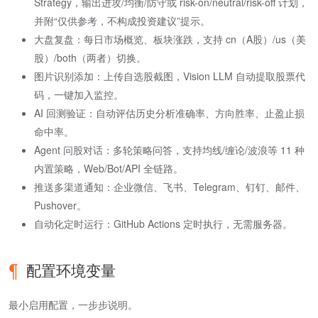
Strategy，输出进攻/均衡/防守或 risk-on/neutral/risk-off 计划，
并附“仅供参考，不构成投资建议”提示。
大盘复盘：每日市场概览、板块涨跌，支持 cn（A股）/us（美
股）/both（两者）切换。
图片识别添加：上传自选股截图，Vision LLM 自动提取股票代
码，一键加入监控。
AI 回测验证：自动评估历史分析准确率、方向胜率、止盈止损
命中率。
Agent 问股对话：多轮策略问答，支持均线/缠论/波浪等 11 种
内置策略，Web/Bot/API 全链路。
推送多渠道通知：企业微信、飞书、Telegram、钉钉、邮件、
Pushover。
自动化定时运行：GitHub Actions 定时执行，无需服务器。
配置环境变量
最小启用配置，一步步说明。