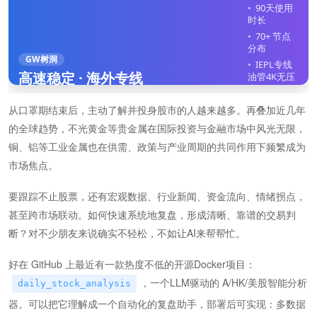
90天使用
时长
70+ 节点
分布
GW树洞
IEPL专线
高速稳定 · 海外专线
油管4K无压
力
全平台客
从口罩期结束后，主动了解并投身股市的人越来越多。再叠加近几年
户端
的全球趋势，不光黄金等贵金属在国际投资与金融市场中风光无限，
不限制在
线设备
铜、铝等工业金属也在供需、政策与产业周期的共同作用下频繁成为
市场焦点。
立即注册
要跟踪不止股票，还有宏观数据、行业新闻、资金流向、情绪拐点，
甚至跨市场联动。如何快速系统地复盘，形成清晰、靠谱的交易判
断？对不少朋友来说确实不轻松，不如让AI来帮帮忙。
好在 GitHub 上最近有一款热度不低的开源Docker项目：
，一个LLM驱动的 A/HK/美股智能分析
daily_stock_analysis
器。可以把它理解成一个自动化的复盘助手，部署后可实现：多数据