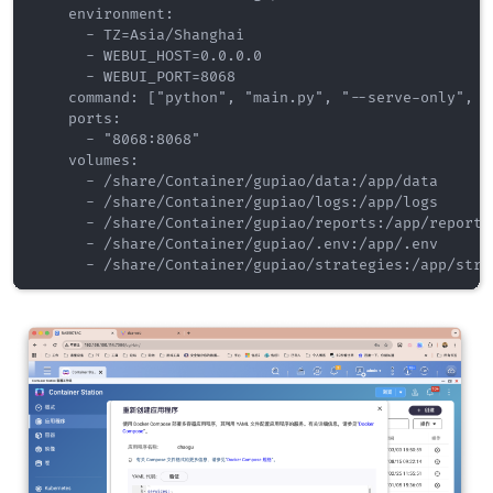
    environment:

      - TZ=Asia/Shanghai

      - WEBUI_HOST=0.0.0.0

      - WEBUI_PORT=8068

    command: ["python", "main.py", "--serve-only", "
    ports:

      - "8068:8068"

    volumes:

      - /share/Container/gupiao/data:/app/data

      - /share/Container/gupiao/logs:/app/logs

      - /share/Container/gupiao/reports:/app/reports

      - /share/Container/gupiao/.env:/app/.env
