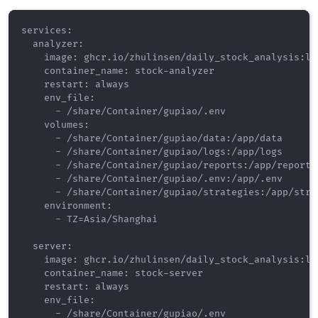
services:

  analyzer:

    image: ghcr.io/zhulinsen/daily_stock_analysis:lat
    container_name: stock-analyzer

    restart: always

    env_file:

      - /share/Container/gupiao/.env

    volumes:

      - /share/Container/gupiao/data:/app/data

      - /share/Container/gupiao/logs:/app/logs

      - /share/Container/gupiao/reports:/app/reports

      - /share/Container/gupiao/.env:/app/.env

      - /share/Container/gupiao/strategies:/app/strat
    environment:

      - TZ=Asia/Shanghai

  server:

    image: ghcr.io/zhulinsen/daily_stock_analysis:lat
    container_name: stock-server

    restart: always

    env_file:

      - /share/Container/gupiao/.env
