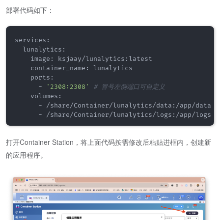
部署代码如下：
services:

  lunalytics:

    image: ksjaay/lunalytics:latest

    container_name: lunalytics

    ports:

      - 
'2308:2308'
# 冒号左侧端口可自定义
    volumes:

      - /share/Container/lunalytics/data:/app/data 
      - /share/Container/lunalytics/logs:/app/logs 
打开Container Station，将上面代码按需修改后粘贴进框内，创建新
的应用程序。