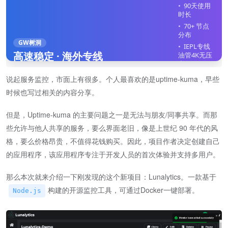
90天使用
时长
70+ 节点
分布
GW树洞
IEPL专线
高速稳定 · 海外专线
油管4K无压
力
全平台客
说起服务监控，市面上有很多。个人最喜欢的是uptime-kuma，早些
户端
时候也写过相关的内容分享。
不限制在
线设备
但是，Uptime-kuma 的主要问题之一是无法与朋友/同事共享。而那
立即注册
些允许与他人共享的服务，要么界面老旧，像是上世纪 90 年代的风
格，要么价格昂贵，不值得花钱购买。因此，项目作者决定创建自己
的应用程序，该应用程序专注于开发人员的首次体验并支持多用户。
那么本次就来介绍一下刚发现的这个新项目：Lunalytics。一款基于
构建的开源监控工具，可通过Docker一键部署。
Node.js