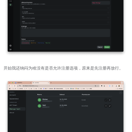
开始我还纳闷为啥没有是否允许注册选项，原来是先注册再放行。