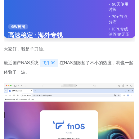
90天使用
时长
70+ 节点
分布
GW树洞
IEPL专线
高速稳定 · 海外专线
油管4K无压
力
全平台客
大家好，我是羊刀仙。
户端
不限制在
最近国产NAS系统
在NAS圈掀起了不小的热度，我也一起
飞牛OS
线设备
体验了一波。
立即注册