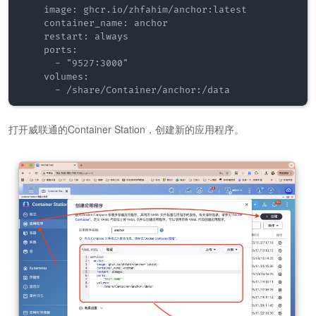
    image: ghcr.io/zhfahim/anchor:latest

    container_name: anchor

    restart: always

    ports:

      - "9527:3000"

    volumes:

打开威联通的Container Station，创建新的应用程序。