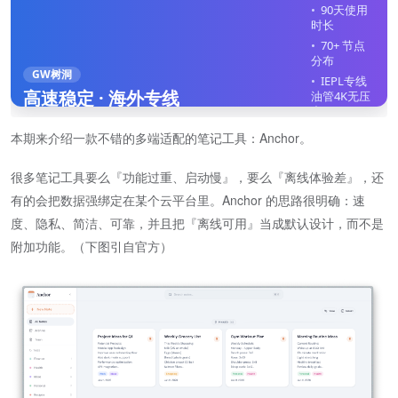
90天使用
时长
70+ 节点
分布
GW树洞
IEPL专线
高速稳定 · 海外专线
油管4K无压
力
全平台客
本期来介绍一款不错的多端适配的笔记工具：Anchor。
户端
不限制在
很多笔记工具要么『功能过重、启动慢』，要么『离线体验差』，还
线设备
有的会把数据强绑定在某个云平台里。Anchor 的思路很明确：速
立即注册
度、隐私、简洁、可靠，并且把『离线可用』当成默认设计，而不是
附加功能。（下图引自官方）