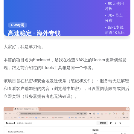
90天使用
时长
70+ 节点
分布
GW树洞
IEPL专线
高速稳定 · 海外专线
油管4K无压
力
全平台客
大家好，我是羊刀仙。
户端
不限制在
本篇的项目名为Enclosed，是我在检查NAS上的Docker更新偶然发
线设备
现，跟之前介绍过的it-tools工具箱是同一个作者。
立即注册
该项目旨在私密和安全地发送便条（笔记和文件）：服务端无法解密
和查看客户端加密的内容（浏览器中加密），可设置阅读限制或阅后
立即焚毁（服务器拥有者也无法破译）。