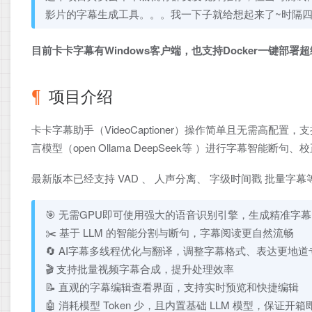
影片的字幕生成工具。。。我一下子就给想起来了~时隔
目前卡卡字幕有Windows客户端，也支持Docker一键部署
项目介绍
卡卡字幕助手（VideoCaptioner）操作简单且无需高
言模型（open Ollama DeepSeek等 ）进行字幕
最新版本已经支持 VAD 、 人声分离、 字级时间戳 批量字
🎯 无需GPU即可使用强大的语音识别引擎，生成精准字幕
✂️ 基于 LLM 的智能分割与断句，字幕阅读更自然流畅
🔄 AI字幕多线程优化与翻译，调整字幕格式、表达更地道
🎬 支持批量视频字幕合成，提升处理效率
📝 直观的字幕编辑查看界面，支持实时预览和快捷编辑
🤖 消耗模型 Token 少，且内置基础 LLM 模型，保证开箱