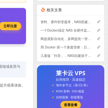
相关文章
资料、课件秒变题库，NAS搭建专属AI刷题系统Exameow
立即注册
一个Docker搞定 NAS 全硬件监控：CPU、硬盘、显卡专业监控大屏～
网盘观影自动化，多网盘统一管理！NAS部署LitePan，联动Emby打造私人影音库
用 Docker 搭一个家庭管家：日程、账单、任务全都能管，Yuvomi使用与搭建
儿童版「抖音」，NAS自建孩子专属的短视频平台，保驾护航。
现地域差异与
莱卡云 VPS
自用推荐 · 高速稳定
、提升观看体验、
海外多节点（港/日/美）
。
KVM 架构 · SSD 磁盘
自助面板 · 秒级重装
查看套餐