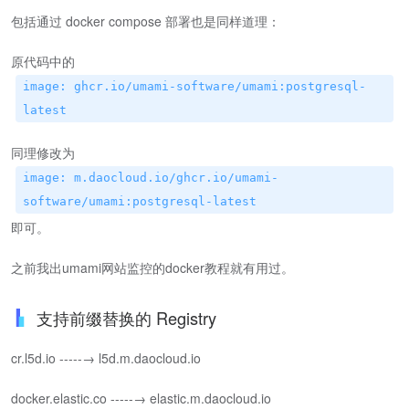
包括通过 docker compose 部署也是同样道理：
原代码中的
image: ghcr.io/umami-software/umami:postgresql-
latest
同理修改为
image: m.daocloud.io/ghcr.io/umami-
software/umami:postgresql-latest
即可。
之前我出umami网站监控的docker教程就有用过。
支持前缀替换的 Registry
cr.l5d.io -----→ l5d.m.daocloud.io
docker.elastic.co -----→ elastic.m.daocloud.io