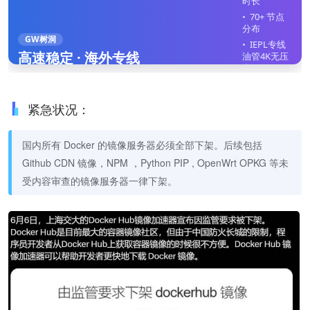
时长
70+ 节点
分布
GW树洞
IEPL专线
高速稳定 · 海外专线
油管4K无压
力
全平台客
户端
紧急状况：
不限制在
线设备
国内所有 Docker 的镜像服务器必须全部下架。后续包括
立即注册
Github CDN 镜像，NPM ，Python PIP , OpenWrt OPKG 等未
受内容审查的镜像服务器一律下架。