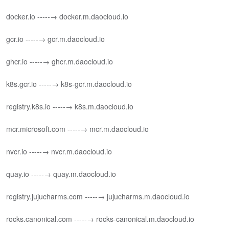
docker.io -----→ docker.m.daocloud.io
gcr.io -----→ gcr.m.daocloud.io
ghcr.io -----→ ghcr.m.daocloud.io
k8s.gcr.io -----→ k8s-gcr.m.daocloud.io
registry.k8s.io -----→ k8s.m.daocloud.io
mcr.microsoft.com -----→ mcr.m.daocloud.io
nvcr.io -----→ nvcr.m.daocloud.io
quay.io -----→ quay.m.daocloud.io
registry.jujucharms.com -----→ jujucharms.m.daocloud.io
rocks.canonical.com -----→ rocks-canonical.m.daocloud.io