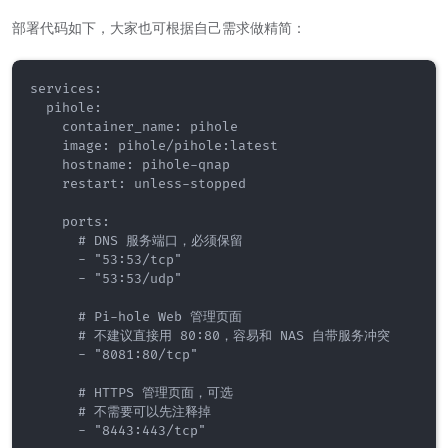
部署代码如下，大家也可根据自己需求做精简：
services:

  pihole:

    container_name: pihole

    image: pihole/pihole:latest

    hostname: pihole-qnap

    restart: unless-stopped

    ports:

      # DNS 服务端口，必须保留

      - "53:53/tcp"

      - "53:53/udp"

      # Pi-hole Web 管理页面

      # 不建议直接用 80:80，容易和 NAS 自带服务冲突

      - "8081:80/tcp"

      # HTTPS 管理页面，可选

      # 不需要可以先注释掉

      - "8443:443/tcp"
