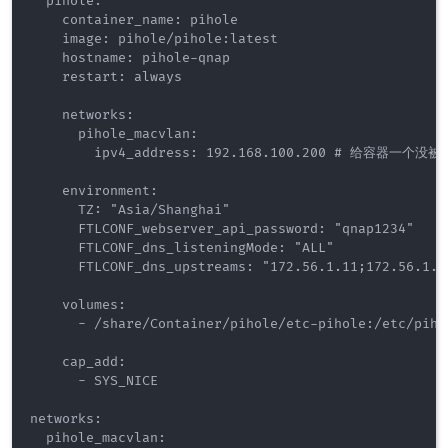
  pihole:

    container_name: pihole

    image: pihole/pihole:latest

    hostname: pihole-qnap

    restart: always

    networks:

      pihole_macvlan:

        ipv4_address: 192.168.100.200 # 给容器一个没被
    environment:

      TZ: "Asia/Shanghai"

      FTLCONF_webserver_api_password: "qnap1234"

      FTLCONF_dns_listeningMode: "ALL"

      FTLCONF_dns_upstreams: "172.56.1.11;172.56.1.16
    volumes:

      - /share/Container/pihole/etc-pihole:/etc/pihol
    cap_add:

      - SYS_NICE

networks:

  pihole_macvlan:
