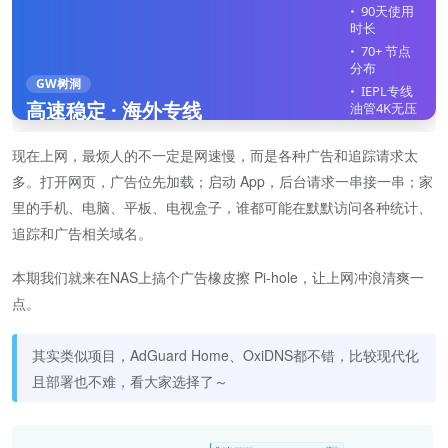
90天使用
时长
70+ 节点
分布
GW树洞
IEPL专线
高速稳定 · 海外专线
油管4K无压
力
全平台客
现在上网，最烦人的不一定是网速慢，而是各种广告和追踪请求太
户端
多。打开网页，广告位先加载；启动 App，后台请求一串接一串；家
不限制在
线设备
里的手机、电脑、平板、电视盒子，谁都可能在默默访问各种统计、
追踪和广告相关域名。
立即注册
本期我们就来在NAS上搞个广告橡皮擦 Pi-hole，让上网冲浪清爽一
点。
其实类似项目，AdGuard Home、OxiDNS都不错，比较现代化
且部署也不难，看大家选择了～