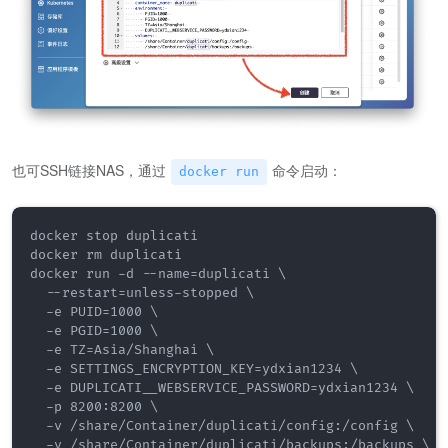
也可SSH链接NAS，通过
命令启动：
docker run
docker stop duplicati

docker rm duplicati

docker run -d --name=duplicati \

  --restart=unless-stopped \

  -e PUID=1000 \

  -e PGID=1000 \

  -e TZ=Asia/Shanghai \

  -e SETTINGS_ENCRYPTION_KEY=ydxian1234 \

  -e DUPLICATI__WEBSERVICE_PASSWORD=ydxian1234 \

  -p 8200:8200 \

  -v /share/Container/duplicati/config:/config \

  -v /share/Container/duplicati/backups:/backups \
