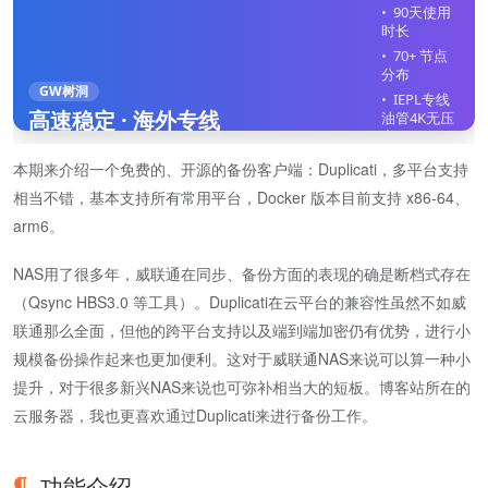
90天使用
时长
70+ 节点
分布
GW树洞
IEPL专线
高速稳定 · 海外专线
油管4K无压
力
全平台客
本期来介绍一个免费的、开源的备份客户端：Duplicati，多平台支持
户端
相当不错，基本支持所有常用平台，Docker 版本目前支持 x86-64、
不限制在
线设备
arm6。
立即注册
NAS用了很多年，威联通在同步、备份方面的表现的确是断档式存在
（Qsync HBS3.0 等工具）。Duplicati在云平台的兼容性虽然不如威
联通那么全面，但他的跨平台支持以及端到端加密仍有优势，进行小
规模备份操作起来也更加便利。这对于威联通NAS来说可以算一种小
提升，对于很多新兴NAS来说也可弥补相当大的短板。博客站所在的
云服务器，我也更喜欢通过Duplicati来进行备份工作。
功能介绍