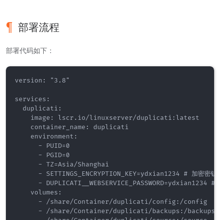
部署流程
部署代码如下：
version: "3.8"

services:

  duplicati:

    image: lscr.io/linuxserver/duplicati:latest

    container_name: duplicati

    environment:

      - PUID=0

      - PGID=0

      - TZ=Asia/Shanghai

      - SETTINGS_ENCRYPTION_KEY=ydxian1234 # 加密密钥

      - DUPLICATI__WEBSERVICE_PASSWORD=ydxian1234 # 
    volumes:

      - /share/Container/duplicati/config:/config

      - /share/Container/duplicati/backups:/backups
