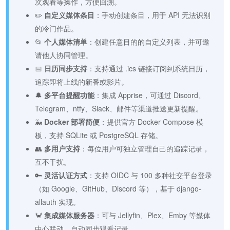
次观看等操作，方便回溯。
✏️
自定义媒体条目
：手动创建条目，用于 API 无法识别
的冷门作品。
📂
个人媒体清单
：创建任意目的的自定义列表，并可邀
请他人协同管理。
📅
日历同步支持
：支持通过 .ics 链接订阅到系统日历，
追踪即将上线的新番或影片。
🔔
多平台提醒功能
：集成 Apprise，可通过 Discord、
Telegram、ntfy、Slack、邮件等渠道推送更新提醒。
🐳
Docker 部署简便
：提供官方 Docker Compose 模
板，支持 SQLite 或 PostgreSQL 存储。
👥
多用户支持
：每位用户可独立管理自己的追踪记录，
互不干扰。
🔑
灵活认证方式
：支持 OIDC 与 100 多种社交平台登录
（如 Google、GitHub、Discord 等），基于 django-
allauth 实现。
🦀
集成媒体服务器
：可与 Jellyfin、Plex、Emby 等媒体
中心联动，自动同步观看记录。