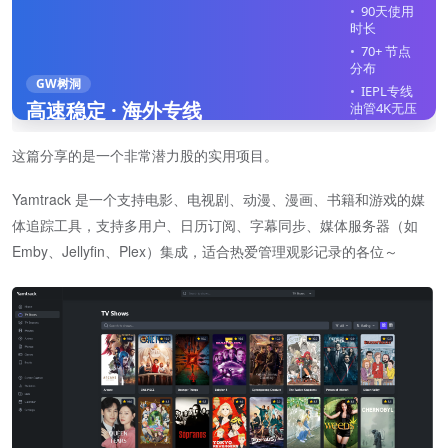
90天使用
时长
70+ 节点
分布
GW树洞
IEPL专线
高速稳定 · 海外专线
油管4K无压
力
全平台客
这篇分享的是一个非常潜力股的实用项目。
户端
不限制在
Yamtrack 是一个支持电影、电视剧、动漫、漫画、书籍和游戏的媒
线设备
体追踪工具，支持多用户、日历订阅、字幕同步、媒体服务器（如
立即注册
Emby、Jellyfin、Plex）集成，适合热爱管理观影记录的各位～