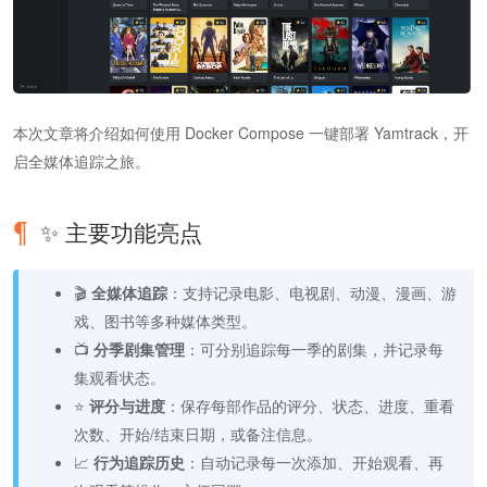
本次文章将介绍如何使用 Docker Compose 一键部署 Yamtrack，开
启全媒体追踪之旅。
✨ 主要功能亮点
🎬
全媒体追踪
：支持记录电影、电视剧、动漫、漫画、游
戏、图书等多种媒体类型。
📺
分季剧集管理
：可分别追踪每一季的剧集，并记录每
集观看状态。
⭐
评分与进度
：保存每部作品的评分、状态、进度、重看
次数、开始/结束日期，或备注信息。
📈
行为追踪历史
：自动记录每一次添加、开始观看、再