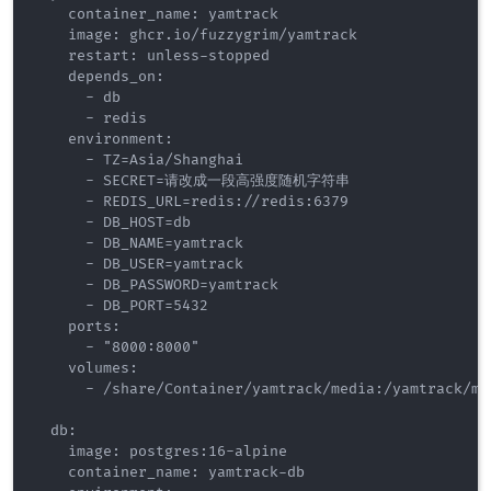
    container_name: yamtrack

    image: ghcr.io/fuzzygrim/yamtrack

    restart: unless-stopped

    depends_on:

      - db

      - redis

    environment:

      - TZ=Asia/Shanghai

      - SECRET=请改成一段高强度随机字符串

      - REDIS_URL=redis://redis:6379

      - DB_HOST=db

      - DB_NAME=yamtrack

      - DB_USER=yamtrack

      - DB_PASSWORD=yamtrack

      - DB_PORT=5432

    ports:

      - "8000:8000"

    volumes:

      - /share/Container/yamtrack/media:/yamt
  db:

    image: postgres:16-alpine

    container_name: yamtrack-db
