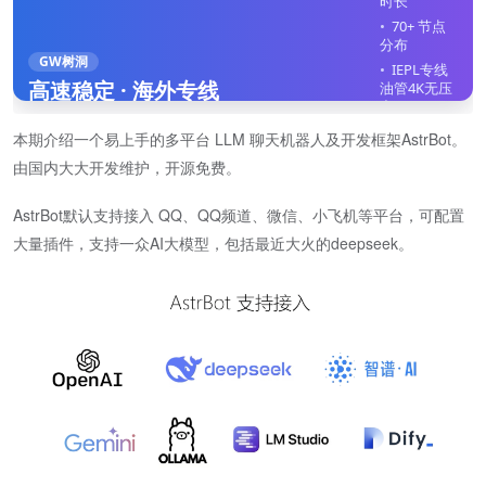
时长
70+ 节点
分布
GW树洞
IEPL专线
高速稳定 · 海外专线
油管4K无压
力
全平台客
本期介绍一个易上手的多平台 LLM 聊天机器人及开发框架AstrBot。
户端
由国内大大开发维护，开源免费。
不限制在
线设备
AstrBot默认支持接入 QQ、QQ频道、微信、小飞机等平台，可配置
立即注册
大量插件，支持一众AI大模型，包括最近大火的deepseek。