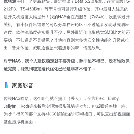
威联通
主打一个更新勤快，最近推出了Beta 5.2.0系统，连古董级TS-
212P3、TS-453Bmini等型号也可进行升级体验。其中最引人注意的
是开关机速度大幅提升！我的NAS全在跑服务（7x24h)，没测试过开
关机，有小伙伴出结果的可以分享在评论区～不过笔者发现系统响应
速度、软件流畅度确实提升不少，另外最近传电影感觉SMB比之前还
要稳，不知道是不是错觉？其他内容则大多为安全性功能的升级或推
出，暂未体验。威联通也是想着进步的嘛，倍感欣慰。
对于NAS，我个人建议稳定就不要升级，除非迫不得已。没有谁敢保
证完美，能做到稳定迭代优化已经是非常不错了～
家庭影音
传统NAS哈哈，这个咱们就不提了（丢人），全靠Plex、Emby、
Jellyfin、Kodi等来折腾实现海报影视墙等功能，但威联通略胜一筹。
为啥？得问问那个支持4K 60帧输出的HDMI接口，可以直出影视画面
甚至虚拟机画面～