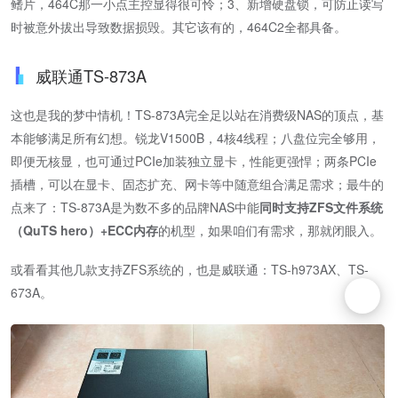
鳍片，464C那一小点主控显得很可怜；3、新增硬盘锁，可防止读写
时被意外拔出导致数据损毁。其它该有的，464C2全都具备。
威联通TS-873A
这也是我的梦中情机！TS-873A完全足以站在消费级NAS的顶点，基
本能够满足所有幻想。锐龙V1500B，4核4线程；八盘位完全够用，
即便无核显，也可通过PCIe加装独立显卡，性能更强悍；两条PCIe
插槽，可以在显卡、固态扩充、网卡等中随意组合满足需求；最牛的
点来了：TS-873A是为数不多的品牌NAS中能
同时支持ZFS文件系统
（QuTS hero）+ECC内存
的机型，如果咱们有需求，那就闭眼入。
或看看其他几款支持ZFS系统的，也是威联通：TS-h973AX、TS-
673A。