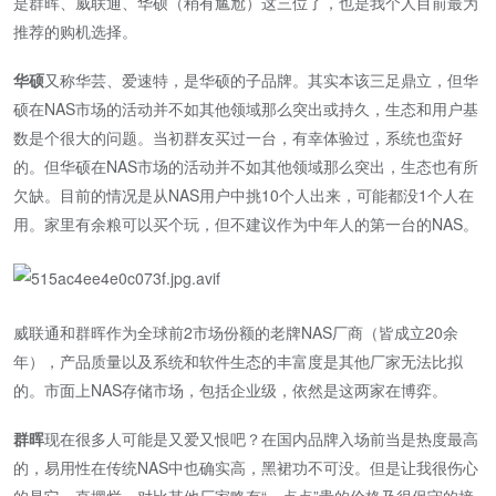
是群晖、威联通、华硕（稍有尴尬）这三位了，也是我个人目前最为
推荐的购机选择。
华硕
又称华芸、爱速特，是华硕的子品牌。其实本该三足鼎立，但华
硕在NAS市场的活动并不如其他领域那么突出或持久，生态和用户基
数是个很大的问题。当初群友买过一台，有幸体验过，系统也蛮好
的。但华硕在NAS市场的活动并不如其他领域那么突出，生态也有所
欠缺。目前的情况是从NAS用户中挑10个人出来，可能都没1个人在
用。家里有余粮可以买个玩，但不建议作为中年人的第一台的NAS。
威联通和群晖作为全球前2市场份额的老牌NAS厂商（皆成立20余
年），产品质量以及系统和软件生态的丰富度是其他厂家无法比拟
的。市面上NAS存储市场，包括企业级，依然是这两家在博弈。
群晖
现在很多人可能是又爱又恨吧？在国内品牌入场前当是热度最高
的，易用性在传统NAS中也确实高，黑裙功不可没。但是让我很伤心
的是它一直摆烂，对比其他厂家略有“一点点”贵的价格及很保守的接