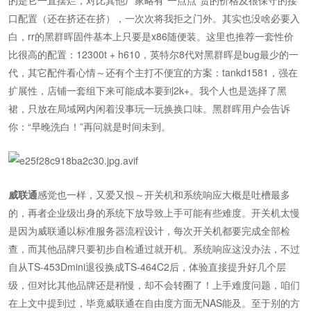
口配置（还在挤还在挤），一次次将我拒之门外。其实也没啥必要入
白，rr的黑群晖固件基本上只要是x86随便装。这里也推荐一套性价
比很高的配置：12300t + h610，英特尔8代对黑群晖是bug最少的一
代，其它配件看心情～还有个主打不便宜的方案：tankd1581，强在
扩展性，店铺一套组下来可能成本要到2k+。我个人也是选择了黑
裙，只放在局域网内闲着没事玩一玩换换口味。黑群晖用户会告诉
你：“早晚洗白！”再问就是时间未到。
威联通
感觉也一样，又爱又恨～开关机和系统响应大概是吐槽最多
的，再者企业级出身的系统下放导致上手可能有些难度。开关机太慢
是因为威联通以标准服务器流程设计，每次开关机都要完成全部检
查，而其他品牌只要初步自检通过就开机。系统响应这没办法，不过
自从TS-453Dmini退役换成TS-464C2后，体验直接提升好几个层
级，但对比其他品牌还是稍慢，却不会转圈了！上手难度问题，咱们
在上文中提到过，毕竟威联通在自由度方面无NAS能及。至于别的方