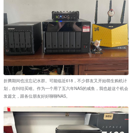
折腾期间也没忘记水群。可能临近618，不少群友又开始萌生购机计
划，在纠结买啥。作为一个用了五六年NAS的咸鱼，我也趁这个机会
发篇文，跟各位朋友好好聊聊NAS。