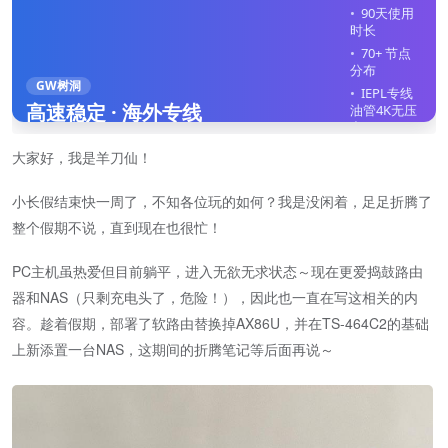
90天使用
时长
70+ 节点
分布
GW树洞
IEPL专线
高速稳定 · 海外专线
油管4K无压
力
全平台客
大家好，我是羊刀仙！
户端
不限制在
小长假结束快一周了，不知各位玩的如何？我是没闲着，足足折腾了
线设备
整个假期不说，直到现在也很忙！
立即注册
PC主机虽热爱但目前躺平，进入无欲无求状态～现在更爱捣鼓路由
器和NAS（只剩充电头了，危险！），因此也一直在写这相关的内
容。趁着假期，部署了软路由替换掉AX86U，并在TS-464C2的基础
上新添置一台NAS，这期间的折腾笔记等后面再说～