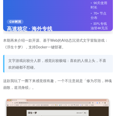
90天使用
时长
70+ 节点
分布
GW树洞
IEPL专线
高速稳定 · 海外专线
油管4K无压
力
全平台客
本期再来介绍一款开源、基于Web的AI动态沉浸式文字冒险游戏：
户端
《浮生十梦》，支持Docker一键部署。
不限制在
线设备
文字游戏比较分人群，感觉比较极端：喜欢的人很上头，不喜
立即注册
欢的碰都不想碰。
这款我玩了一圈下来感觉很有趣，一个不注意就是「修为尽毁，神魂
崩散，道消身殒」。