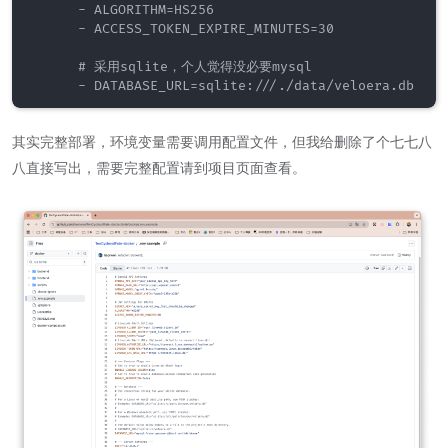
      - ALGORITHM=HS256

      - ACCESS_TOKEN_EXPIRE_MINUTES=30

      # 采用sqlite，个人觉得没必要mysql

其实完整部署，环境变量需要调用配置文件，但我给删除了个七七八
八直接写出，需要完整配置请到项目页面查看。