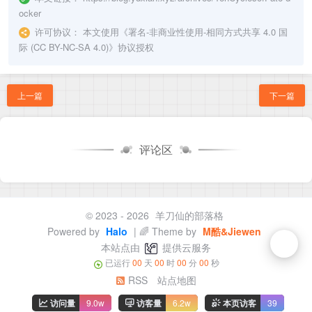
ocker
许可协议：
本文使用《
署名-非商业性使用-相同方式共享 4.0 国
际 (CC BY-NC-SA 4.0)
》协议授权
上一篇
下一篇
评论区
© 2023 - 2026
羊刀仙的部落格
Powered by
Halo
| 🌈 Theme by
M酷&Jiewen
本站点由
提供云服务
已运行
00
天
00
时
00
分
00
秒
RSS
站点地图
访问量
9.0w
访客量
6.2w
本页访客
39