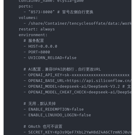
    container_name: elysia-game

    ports:

      - "8573:8000" # 冒号左侧自行更换

    volumes:

      - /share/Container/tencyclesoffate/data:/wo
    restart: always

    environment:

      # 服务配置

      - HOST=0.0.0.0

      - PORT=8000

      - UVICORN_RELOAD=false

      # Ai配置，兼容OPAI的都行，自行更改URL

      - OPENAI_API_KEY=sk-xxxxxxxxxxxxxxxxxxxxxxxx

      - OPENAI_BASE_URL=https://api.siliconflow.cn/v1
      - OPENAI_MODEL=deepseek-ai/DeepSeek-V3.2 #
      - OPENAI_MODEL_CHEAT_CHECK=deepseek-ai/Dee
      # 无用，默认关掉

      - ENABLE_REDEMPTION=false

      - ENABLE_LINUXDO_LOGIN=false

      # OAuth 也可不设置

      - SECRET_KEY=Kp3s9QeF7XbL2YwH8dZ4A6CTrmN5J0uVx