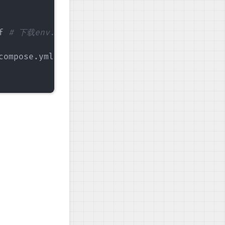
f 
# 下载env.conf文件
compose.yml 
# 下载docker-compose.yml文件