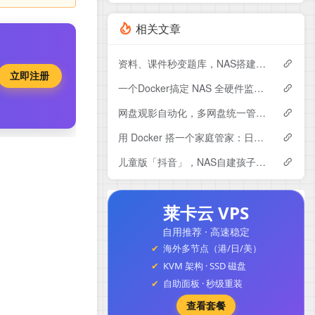
相关文章
资料、课件秒变题库，NAS搭建专属AI刷题系统Exameow
立即注册
一个Docker搞定 NAS 全硬件监控：CPU、硬盘、显卡专业监控大屏～
网盘观影自动化，多网盘统一管理！NAS部署LitePan，联动Emby打造私人影音库
用 Docker 搭一个家庭管家：日程、账单、任务全都能管，Yuvomi使用与搭建
儿童版「抖音」，NAS自建孩子专属的短视频平台，保驾护航。
莱卡云 VPS
自用推荐 · 高速稳定
海外多节点（港/日/美）
KVM 架构 · SSD 磁盘
自助面板 · 秒级重装
查看套餐