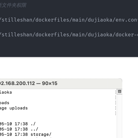
新文件夹权限
/stilleshan/dockerfiles/main/dujiaoka/env.con
/stilleshan/dockerfiles/main/dujiaoka/docker-