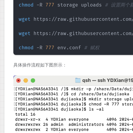
chmod
 -R 
777
 storage uploads 
# 设置两个
wget
 https://raw.githubusercontent.com
wget
 https://raw.githubusercontent.com
chmod
 -R 
777
 env.conf 
# 赋权
具体操作流程如下图所示：