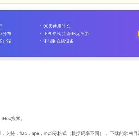
荐
90天使用时长
节点分布
IEPL专线 油管4K无压力
客户端
不限制在线设备
itHub搜索。
持，flac，ape，mp3等格式（根据码率不同）， 下载的歌曲目