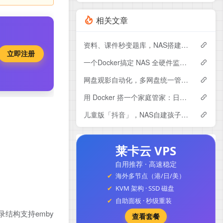
相关文章
资料、课件秒变题库，NAS搭建专属AI刷题系统Exameow
立即注册
一个Docker搞定 NAS 全硬件监控：CPU、硬盘、显卡专业监控大屏～
网盘观影自动化，多网盘统一管理！NAS部署LitePan，联动Emby打造私人影音库
用 Docker 搭一个家庭管家：日程、账单、任务全都能管，Yuvomi使用与搭建
儿童版「抖音」，NAS自建孩子专属的短视频平台，保驾护航。
莱卡云 VPS
自用推荐 · 高速稳定
海外多节点（港/日/美）
KVM 架构 · SSD 磁盘
自助面板 · 秒级重装
录结构支持emby
查看套餐