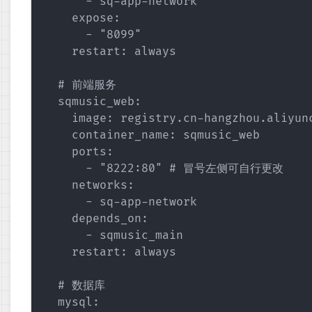
      - sq-app-network

    expose:

      - "8099"

    restart: always

  # 前端服务

  sqmusic_web:

    image: registry.cn-hangzhou.aliyun
    container_name: sqmusic_web

    ports:

      - "8222:80" # 冒号左侧可自行更改

    networks:

      - sq-app-network

    depends_on:

      - sqmusic_main

    restart: always

  # 数据库  

  mysql:
