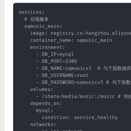
services:

  # 后端服务

  sqmusic_main:

    image: registry.cn-hangzhou.aliyun
    container_name: sqmusic_main

    environment:

      - DB_IP=mysql

      - DB_PORT=3306

      - DB_NAME=sqmusicv3  # 与下面数据库
      - DB_USERNAME=root

      - DB_PASSWORD=sqmusicv3 # 与下
    volumes:

      - /share/media/music:/music # 
    depends_on:

      mysql:

        condition: service_healthy

    networks:
