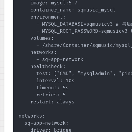
    image: mysql:5.7

    container_name: sqmusic_mysql

    environment:

      - MYSQL_DATABASE=sqmusicv3 # 
      - MYSQL_ROOT_PASSWORD=sqmusic
    volumes:

      - /share/Container/sqmusic/mysq
    networks:

      - sq-app-network

    healthcheck:

      test: ["CMD", "mysqladmin", "ping
      interval: 10s  

      timeout: 5s

      retries: 5

    restart: always

networks:

  sq-app-network:
