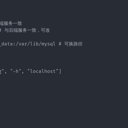
与后端服务一致

v3 # 与后端服务一致，可改

l_data:/var/lib/mysql # 可换路径

", "-h", "localhost"]
