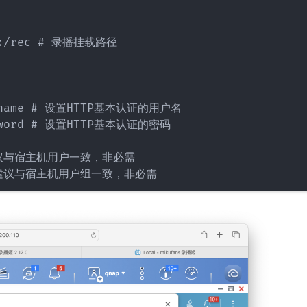
ta:/rec # 录播挂载路径

sername # 设置HTTP基本认证的用户名

assword # 设置HTTP基本认证的密码

，建议与宿主机用户一致，非必需
