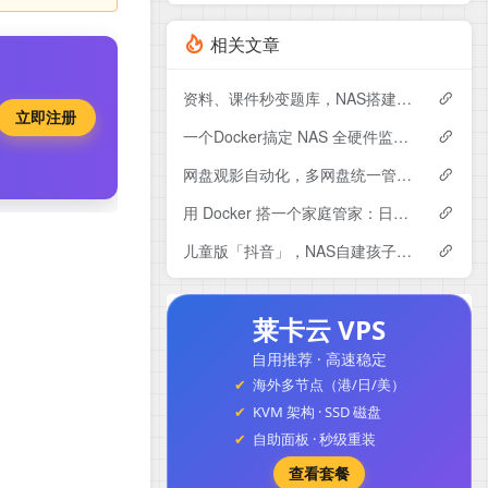
相关文章
资料、课件秒变题库，NAS搭建专属AI刷题系统Exameow
立即注册
一个Docker搞定 NAS 全硬件监控：CPU、硬盘、显卡专业监控大屏～
网盘观影自动化，多网盘统一管理！NAS部署LitePan，联动Emby打造私人影音库
用 Docker 搭一个家庭管家：日程、账单、任务全都能管，Yuvomi使用与搭建
儿童版「抖音」，NAS自建孩子专属的短视频平台，保驾护航。
莱卡云 VPS
自用推荐 · 高速稳定
海外多节点（港/日/美）
KVM 架构 · SSD 磁盘
自助面板 · 秒级重装
查看套餐