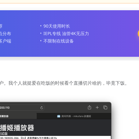
荐
90天使用时长
节点分布
IEPL专线 油管4K无压力
客户端
不限制在线设备
户。我个人就挺爱在吃饭的时候看个直播切片啥的，毕竟下饭。