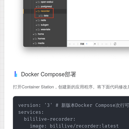
Docker Compose部署
打开Container Station，创建新的应用程序。将下面
version: '3' # 新版本Docker Compose次行可
services:

  bililive-recorder:

    image: bililive/recorder:latest
