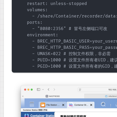
    restart: unless-stopped

    volumes:

      - /share/Container/recorder/da
    ports:

      - "8080:2356" # 冒号左侧端口可改

    environment:

      - BREC_HTTP_BASIC_USER=your_u
      - BREC_HTTP_BASIC_PASS=your_p
      - UMASK=022 # 控制文件权限，非必需

      - PUID=1000 # 设置文件所有者UID