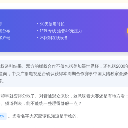
荐
90天使用时长
节点分布
IEPL专线 油管4K无压力
客户端
不限制在线设备
版权谈判结果。双方的版权合作不仅包括美加墨世界杯，还包括2030
合作意向，中央广播电视总台确认获得本周期合作赛事中国大陆独家全
等。
惯却早就变得分散了。对普通观众来说，这意味着大赛还是有地方看
端、频道列表，能不能统一整理得舒服一点？
。光看名字大家应该也知道是干啥的。
tv