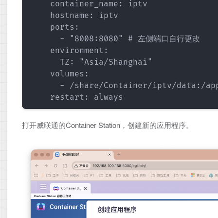
    container_name: iptv

    hostname: iptv

    ports:

      - "8008:8080" # 左侧端口自行更改

    environment:

      TZ: "Asia/Shanghai"

    volumes:

      - /share/Container/iptv/data:/
打开威联通的Container Station，创建新的应用程序。