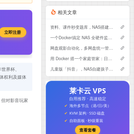
相关文章
资料、课件秒变题库，NAS搭建专属AI刷题系统Exameow
立即注册
一个Docker搞定 NAS 全硬件监控：CPU、硬盘、显卡专业监控大屏～
网盘观影自动化，多网盘统一管理！NAS部署LitePan，联动Emby打造私人影音库
用 Docker 搭一个家庭管家：日程、账单、任务全都能管，Yuvomi使用与搭建
儿童版「抖音」，NAS自建孩子专属的短视频平台，保驾护航。
年世界杯、
媒体权利及媒体
莱卡云 VPS
自用推荐 · 高速稳定
；但对影音玩家
海外多节点（港/日/美）
KVM 架构 · SSD 磁盘
自助面板 · 秒级重装
查看套餐