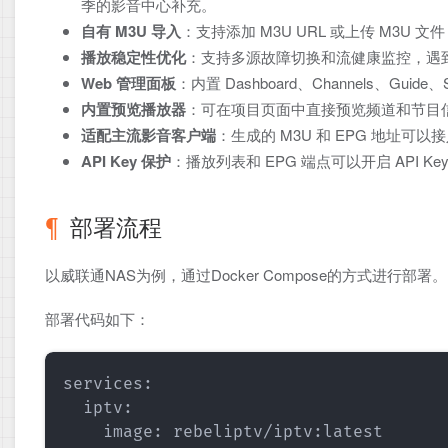
季的影音中心补充。
自有 M3U 导入
：支持添加 M3U URL 或上传 M
播放稳定性优化
：支持多源故障切换和流健康监控，遇
Web 管理面板
：内置 Dashboard、Channels、G
内置预览播放器
：可在项目页面中直接预览频道和节目信息，调
适配主流影音客户端
：生成的 M3U 和 EPG 地址可以接入 
API Key 保护
：播放列表和 EPG 端点可以开启 API 
部署流程
以威联通NAS为例，通过Docker Compose的方式进行部署。
部署代码如下：
services:

  iptv:

    image: rebeliptv/iptv:latest
