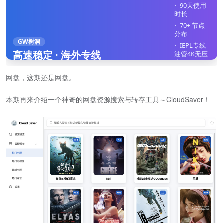
90天使用
时长
70+ 节点
分布
GW树洞
IEPL专线
高速稳定 · 海外专线
油管4K无压
力
全平台客
网盘，这期还是网盘。
户端
不限制在
本期再来介绍一个神奇的网盘资源搜索与转存工具～CloudSaver！
线设备
立即注册