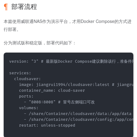
部署流程
本篇使用威联通NAS作为演示平台，才用Docker Compose的方式进
行部署。
分为测试版和稳定版，部署代码如下：
version: "3" # 最新版Docker Compose建议删除该行，准备停用

services:

  cloudsaver:

    image: jiangrui1994/cloudsaver:latest # jiangru
    container_name: cloud-saver

    ports:

      - "8008:8008" # 冒号左侧端口可改

    volumes:

      - /share/Container/cloudsaver/data:/app/d
      - /share/Container/cloudsaver/config:/app/confi
    restart: unless-stopped
