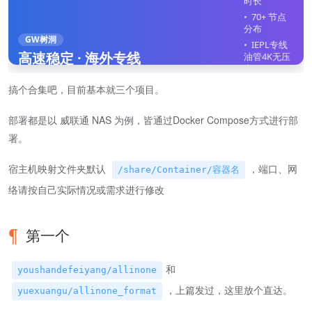
时长
70+ 节点
分布
GW树洞
IEPL专线
高速稳定 · 海外专线
油管4K无压
力
全平台客
搞个合集吧，目前基本就三个项目。
户端
不限制在
部署都是以 威联通 NAS 为例，皆通过Docker Compose方式进行部
线设备
署。
立即注册
宿主机映射文件夹默认
，端口、网
/share/Container/容器名
络请按自己实际情况或需求进行修改
第一个
和
youshandefeiyang/allinone
，上篇发过，这里放个直达。
yuexuangu/allinone_format