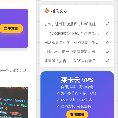
相关文章
资料、课件秒变题库，NAS搭建专属AI刷题系统Exameow
立即注册
一个Docker搞定 NAS 全硬件监控：CPU、硬盘、显卡专业监控大屏～
网盘观影自动化，多网盘统一管理！NAS部署LitePan，联动Emby打造私人影音库
用 Docker 搭一个家庭管家：日程、账单、任务全都能管，Yuvomi使用与搭建
儿童版「抖音」，NAS自建孩子专属的短视频平台，保驾护航。
一个大傻X。现
莱卡云 VPS
自用推荐 · 高速稳定
海外多节点（港/日/美）
KVM 架构 · SSD 磁盘
自助面板 · 秒级重装
查看套餐