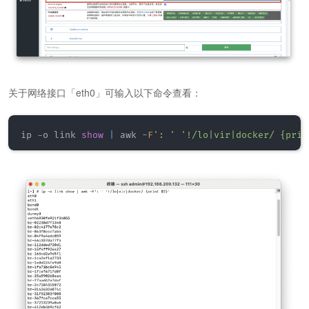
关于网络接口「eth0」可输入以下命令查看：
ip 
-
o link 
show
|
 awk 
-
F
': '
'!/lo|vir|docker/ {prin