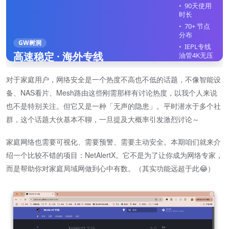
90天使用
时长
70+ 节点
分布
GW树洞
IEPL专线
高速稳定 · 海外专线
油管4K无压
力
全平台客
对于家庭用户，网络安全是一个热度不高也不低的话题，不像智能设
户端
备、NAS看片、Mesh路由这些刚需那样有讨论热度，以我个人来说
不限制在
线设备
也不是特别关注。但它又是一种「无声的隐患」。平时潜水于多个社
群，这个话题大伙基本不聊，一旦提及大概率引发激烈讨论～
立即注册
家庭网络也需要可视化、需要预警、需要主动安全。本期咱们就来介
绍一个比较不错的项目：NetAlertX。它不是为了让你成为网络专家，
而是帮助你对家庭局域网做到心中有数。（其实功能远超于此😂）