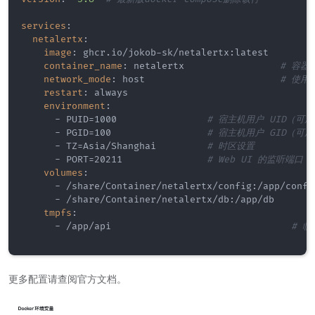
services
:
netalertx
:
image
:
 ghcr.io/jokob
-
sk/netalertx
:
latest  

container_name
:
 netalertx                 
# 容器
network_mode
:
 host                        
# 使用
restart
:
 always                 

environment
:
-
 PUID=1000                
# 宿主机用户 UID（可用
-
 PGID=100                 
# 宿主机用户 GID（可用
-
 TZ=Asia/Shanghai         
# 时区设置
-
 PORT=20211               
# Web UI 的监听端口，
volumes
:
-
 /share/Container/netalertx/config
:
/app/confi
-
 /share/Container/netalertx/db
:
/app/db       
tmpfs
:
-
 /app/api                                
# 
更多配置请查阅官方文档。