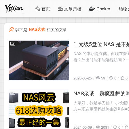
首页
文章归档
Docker
晒物
NAS选购
以下是
相关的文章
千元级5盘位 NAS 是
2026-05-25
NAS 的本职是存储，但现在
看？外出时能不能远程访问？一
2026-05-25
59
0
0
NAS杂谈｜群魔乱舞
2024-05-09
大家好，我是羊刀仙！ 小长假
态～现在更爱捣鼓路由器和NAS
2024-05-09
2081
0