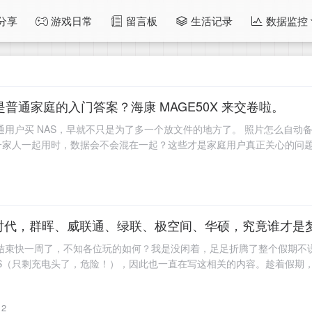
分享
游戏日常
留言板
生活记录
数据监控
不是普通家庭的入门答案？海康 MAGE50X 来交卷啦。
普通用户买 NAS，早就不只是为了多一个放文件的地方了。 照片怎么自
家人一起用时，数据会不会混在一起？这些才是家庭用户真正关心的问题。
的时代，群晖、威联通、绿联、极空间、华硕，究竟谁才是
结束快一周了，不知各位玩的如何？我是没闲着，足足折腾了整个假期不说
（只剩充电头了，危险！），因此也一直在写这相关的内容。趁着假期，部署了
2