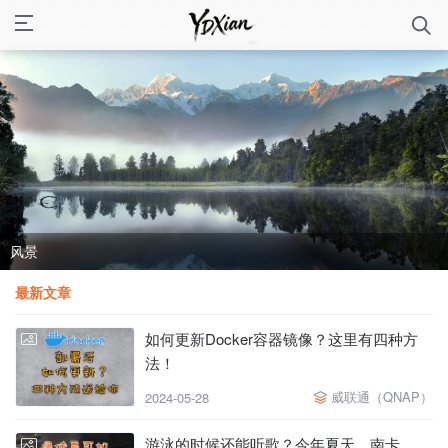
独钓寒江
人民大会堂
风景
独钓寒江
人民大会堂
最新文章
如何更新Docker容器镜像？这里有四种方
法！
威联通（QNAP）
2024-05-28
游泳的时候还能听歌？今年夏天，南卡