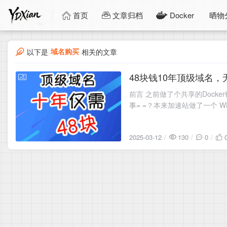
首页
文章归档
Docker
晒物
域名购买
以下是
相关的文章
48块钱10年顶级域名
2025-03-12
前言 之前做了个共享的Docke
事= =？本来加速站做了一个 
2025-03-12
130
0