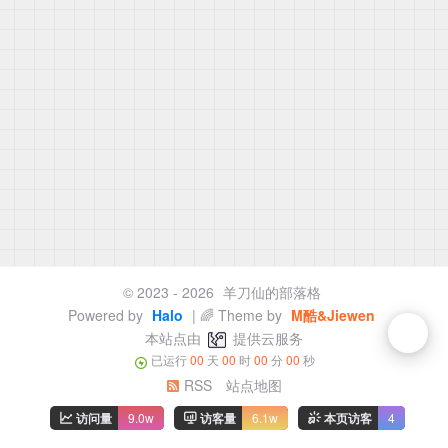
© 2023 - 2026
羊刀仙的部落格
Powered by
Halo
| 🌈 Theme by
M酷&Jiewen
本站点由
提供云服务
已运行
00
天
00
时
00
分
00
秒
RSS
站点地图
访问量
9.0w
访客量
6.1w
本页访客
4